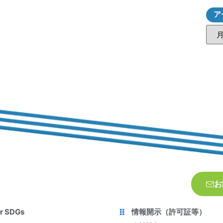
ア
お
r SDGs
情報開示（許可証等）