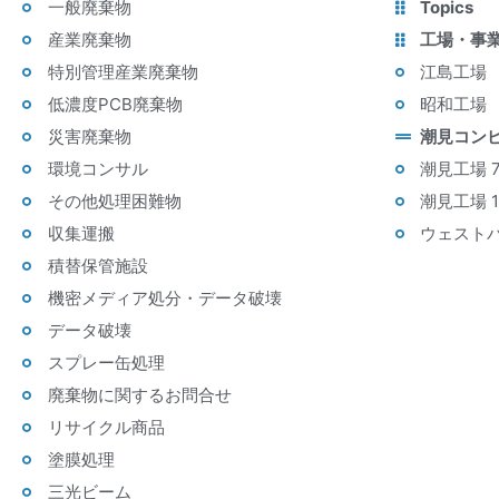
一般廃棄物
Topics
産業廃棄物
工場・事
特別管理産業廃棄物
江島工場
低濃度PCB廃棄物
昭和工場
災害廃棄物
潮見コン
環境コンサル
潮見工場 
その他処理困難物
潮見工場 
収集運搬
ウェスト
積替保管施設
機密メディア処分・データ破壊
データ破壊
スプレー缶処理
廃棄物に関するお問合せ
リサイクル商品
塗膜処理
三光ビーム