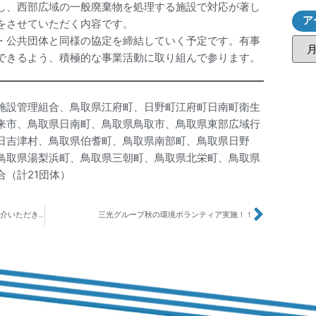
し、西部広域の一般廃棄物を処理する施設で対応が著し
ア
をさせていただく内容です。
・公共団体と同様の協定を締結していく予定です。有事
できるよう、積極的な事業活動に取り組んで参ります。
施設管理組合、鳥取県江府町、日野町江府町日南町衛生
来市、鳥取県日南町、鳥取県鳥取市、鳥取県東部広域行
日吉津村、鳥取県伯耆町、鳥取県南部町、鳥取県日野
鳥取県湯梨浜町、鳥取県三朝町、鳥取県北栄町、鳥取県
（計21団体）
当社江島工場の「マハゼ畜養試験」の様子を紹介いただきました
三光グループ秋の環境ボランティア実施！！