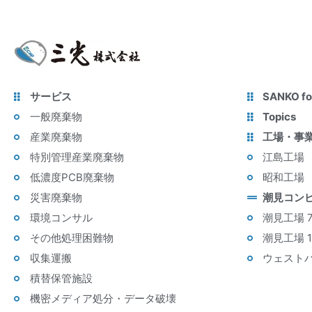
サービス
SANKO fo
一般廃棄物
Topics
産業廃棄物
工場・事
特別管理産業廃棄物
江島工場
低濃度PCB廃棄物
昭和工場
災害廃棄物
潮見コン
環境コンサル
潮見工場 
その他処理困難物
潮見工場 
収集運搬
ウェスト
積替保管施設
機密メディア処分・データ破壊