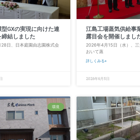
環型GXの実現に向けた連
江島工場蒸気供給事
を締結しました
露目会を開催しまし
5月28日、日本庭園由志園株式会
2026年4月15日（水）、
おいて蒸
詳しくみる»
8日
2026年6月5日
環境