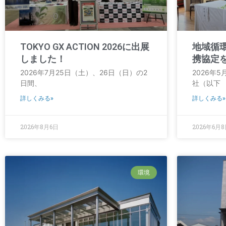
TOKYO GX ACTION 2026に出展
地域循
しました！
携協定
2026年7月25日（土）、26日（日）の2
2026年
日間、
社（以下
詳しくみる»
詳しくみる»
2026年8月6日
2026年6月
環境