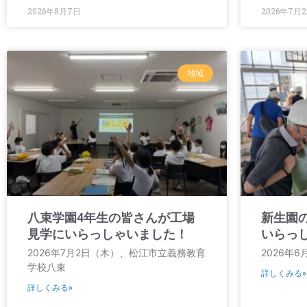
2026年8月7日
2026年7月2
地域
八束学園4年生の皆さんが工場
新生園
見学にいらっしゃいました！
いらっ
2026年7月2日（木）、松江市立義務教育
2026年6
学校八束
詳しくみる»
詳しくみる»