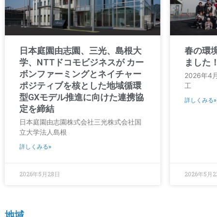
日本庭園由志園、三光、島根大
春の環
学、NTTドコモビジネスが カー
ました
ボンファーミングとネイチャー
2026年4
ポジティブを核とした地域循環
工
型GXモデル推進に向けた連携協
詳しくみる»
定を締結
日本庭園由志園株式会社三光株式会社国
立大学法人島根
詳しくみる»
2026年5月28日
2026年5月
地域