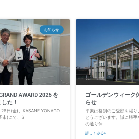
お知らせ
GRAND AWARD 2026 を
ゴールデンウィーク
ました！
らせ
月26日(金)、KASANE YONAGO
平素は格別のご愛顧を賜り
子市)にて、S
とうございます。誠に勝手
の通り休
詳しくみる»