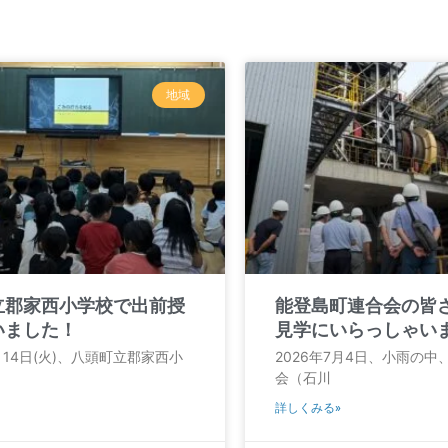
地域
立郡家西小学校で出前授
能登島町連合会の皆
いました！
見学にいらっしゃい
7月14日(火)、八頭町立郡家西小
2026年7月4日、小雨の
会（石川
詳しくみる»