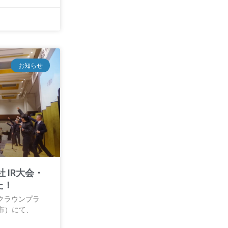
お知らせ
 IR大会・
た！
NAクラウンプラ
市）にて、