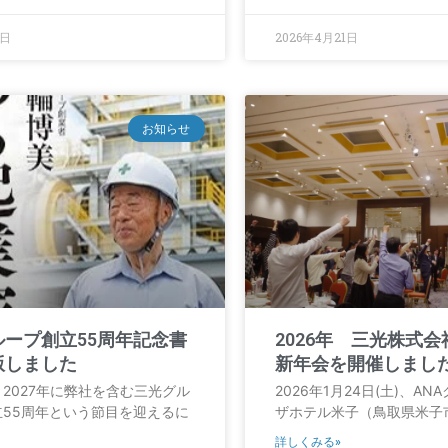
9日
2026年4月21日
お知らせ
ループ創立55周年記念書
2026年 三光株式会社
版しました
新年会を開催しまし
2027年に弊社を含む三光グル
2026年1月24日(土)、A
立55周年という節目を迎えるに
ザホテル米子（鳥取県米子
詳しくみる»