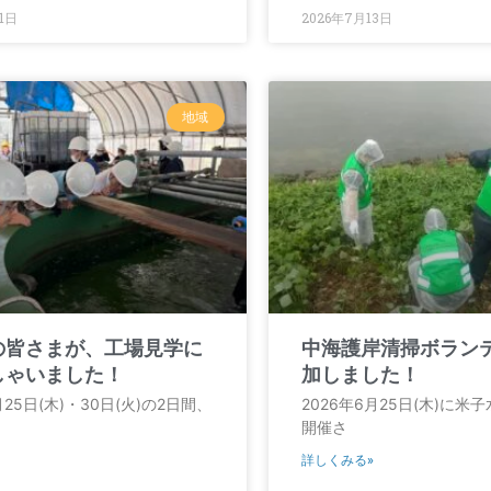
1日
2026年7月13日
地域
の皆さまが、工場見学に
中海護岸清掃ボラン
しゃいました！
加しました！
月25日(木)・30日(火)の2日間、
2026年6月25日(木)に米
開催さ
詳しくみる»