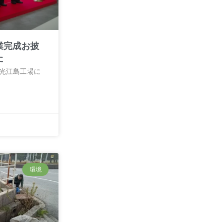
業完成お披
た
三光江島工場に
環境