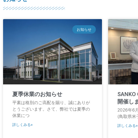
お知らせ
夏季休業のお知らせ
SANKO 
開催し
平素は格別のご高配を賜り、誠にありが
とうございます。さて、弊社では夏季の
2026年6
休業につ
(鳥取県米
詳しくみる»
詳しくみる»