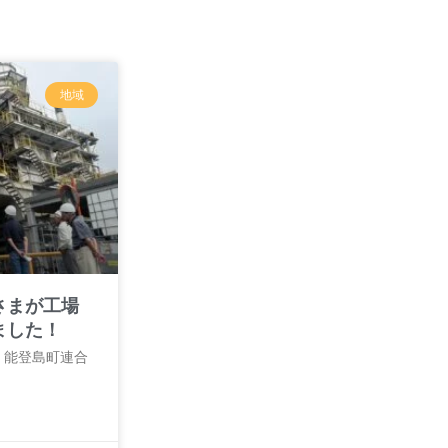
地域
さまが工場
ました！
中、能登島町連合