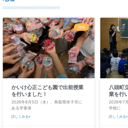
地域
かいけ心正こども園で出前授業
八頭町
を行いました！
業を行
2026年8月5日（水）、鳥取県米子市に
2026年
ある学童保
学校に
詳しくみる»
詳しくみる»