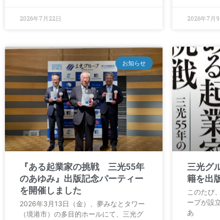
2026年7月22日
2026年7月
お知らせ
『ある起業家の挑戦 三光55年
三光グ
のあゆみ』出版記念パーティー
籍を出
を開催しました
このたび、
ープが設
2026年3月13日（金）、夢みなとタワー
あ
（境港市）の多目的ホールにて、三光グ