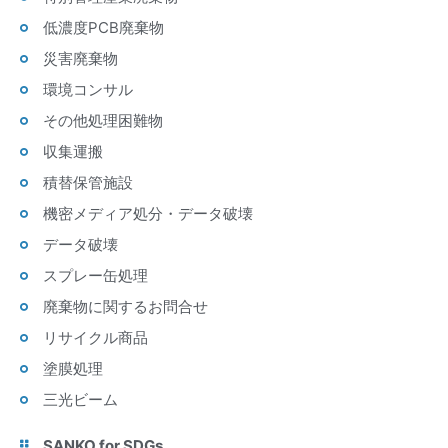
低濃度PCB廃棄物
災害廃棄物
環境コンサル
その他処理困難物
収集運搬
積替保管施設
機密メディア処分・データ破壊
データ破壊
スプレー缶処理
廃棄物に関するお問合せ
リサイクル商品
塗膜処理
三光ビーム
SANKO for SDGs