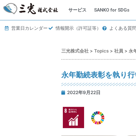
サービス
SANKO for SDGs
営業日カレンダー
情報開示（許可証等）
よくある質
三光株式会社
>
Topics
>
社員
>
永
永年勤続表彰を執り行
2022年9月22日