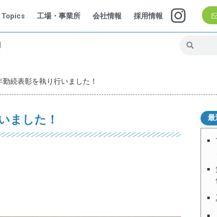
Topics
工場・事業所
会社情報
採用情報
問
年勤続表彰を執り行いました！
いました！
最