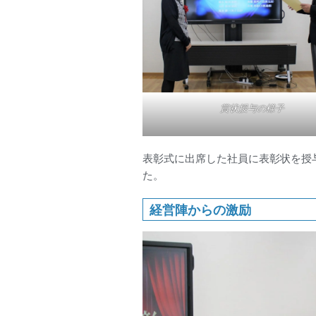
賞状授与の様子
表彰式に出席した社員に表彰状を授
た。
経営陣からの激励