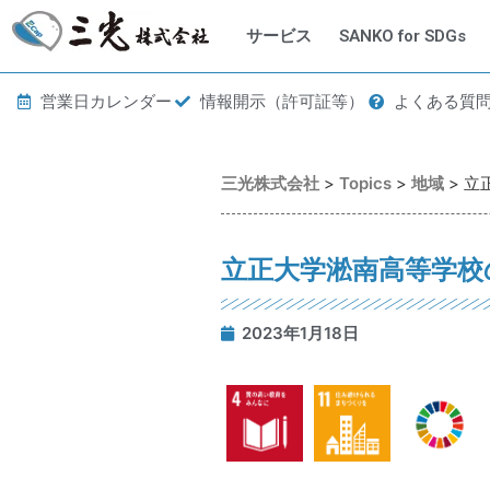
サービス
SANKO for SDGs
営業日カレンダー
情報開示（許可証等）
よくある質
三光株式会社
>
Topics
>
地域
>
立
立正大学淞南高等学校
2023年1月18日