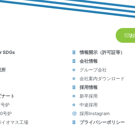
お
r SDGs
情報開示（許可証等）
会社情報
業所
グループ会社
会社案内ダウンロード
採用情報
ビナート
新卒採用
7号炉
中途採用
10号炉
採用Instagram
バイオマス工場
プライバシーポリシー