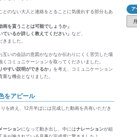
ア
ことのない大人と連絡をとることに気後れする部分もあ
動画を貰うことは可能でしょうか」
いているか詳しく教えてください」
など、
だきました。
お互いの会話の意図がなかなか伝わりにくく苦労した場
強くコミュニケーションを取ってくださいました。
りやすい説明ができるか」
を考え、コミュニケーション
貴重な機会となりました。
色をアピール
とりを終え、12月半ばには完成した動画を共有いただき
メーション
になって動き出し、中には
ナレーション
が組
工夫が施されている見事な完成度に驚きました！