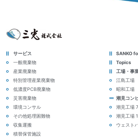
サービス
SANKO fo
一般廃棄物
Topics
産業廃棄物
工場・事
特別管理産業廃棄物
江島工場
低濃度PCB廃棄物
昭和工場
災害廃棄物
潮見コン
環境コンサル
潮見工場 
その他処理困難物
潮見工場 
収集運搬
ウェスト
積替保管施設