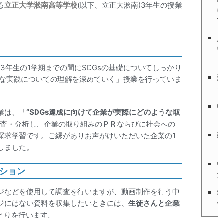
る
立正大学淞南高等学校
(以下、立正大淞南)3年生の授業
3年生の1学期までの間にSDGsの基礎についてしっかり
的な実践についての理解を深めていく」授業を行っていま
業は、「
”SDGs達成に向けて企業が実際にどのような取
査・分析し、企業の取り組みの
ＰＲ
ならびに社会への
探求学習です。ご縁がありお声がけいただいた企業の1
しました。
ション
ジなどを使用して調査を行いますが、動画制作を行う中
ジにはない資料を収集したいときには、
生徒さんと企業
とりを行います。