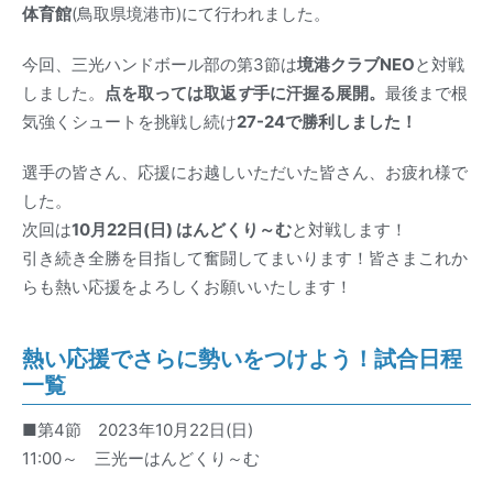
体育館
(鳥取県境港市)にて行われました。
今回、三光ハンドボール部の第3節は
境港クラブNEO
と対戦
しました。
点を取っては取返
す
手に汗握る展開。
最後まで根
気強くシュートを挑戦し続け
27-24で勝利しました！
選手の皆さん、応援にお越しいただいた皆さん、お疲れ様で
した。
次回は
10月22日(日) はんどくり～む
と対戦します！
引き続き全勝を目指して奮闘してまいります！皆さまこれか
らも熱い応援をよろしくお願いいたします！
熱い応援でさらに勢いをつけよう！試合日程
一覧
■第4節 2023年10月22日(日)
11:00～ 三光ーはんどくり～む