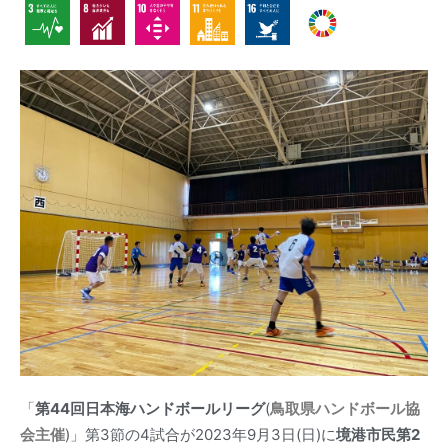
「
第44回日本海ハンドボールリーグ
(
鳥取県ハンドボール協
会主催
)」第3節の4試合が2023年9月3日(日)に
境港市民第2