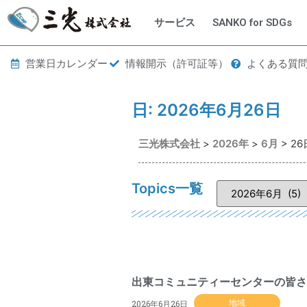
サービス
SANKO for SDGs
営業日カレンダー
情報開示（許可証等）
よくある質
日:
2026年6月26日
三光株式会社
>
2026年
>
6月
>
26
Topics一覧
出東コミュニティーセンターの皆さ
2026年6月26日
地域