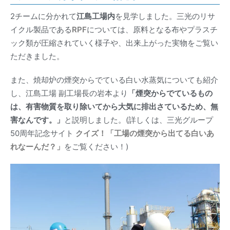
2チームに分かれて
江島工場内
を見学しました。三光のリサ
イクル製品である
RPF
については、原料となる布やプラスチ
ック類が圧縮されていく様子や、出来上がった実物をご覧い
ただきました。
また、焼却炉の煙突からでている白い水蒸気についても紹介
し、江島工場 副工場長の岩本より
「煙突からでているもの
は、有害物質を取り除いてから大気に排出さているため、無
害なんです。」
と説明しました。(詳しくは、三光グループ
50周年記念サイト
クイズ！「工場の煙突から出てる白いあ
れなーんだ？
」
をご覧ください！)