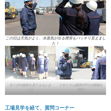
この日は天気がよく、水蒸気が出る煙突もバッチリ見えまし
た！
木くずの破砕を見てもらいま
リサイクル燃料(RPF)の実物を
した
紹介
工場見学を経て、質問コーナー