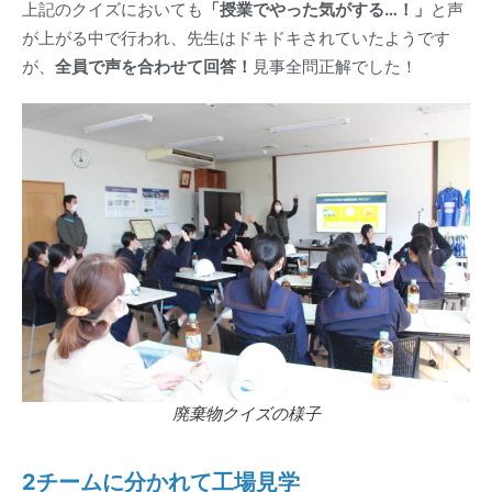
上記のクイズにおいても
「授業でやった気がする…！」
と声
が上がる中で行われ、先生はドキドキされていたようです
が、
全員で声を合わせて回答！
見事全問正解でした！
廃棄物クイズの様子
2チームに分かれて工場見学