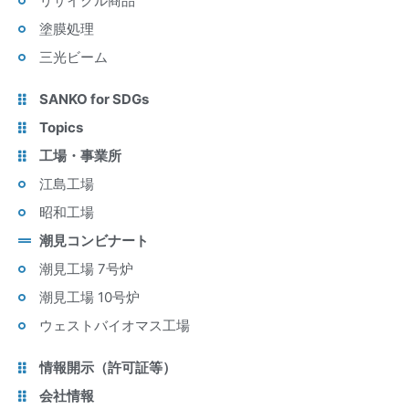
リサイクル商品
塗膜処理
三光ビーム
SANKO for SDGs
Topics
工場・事業所
江島工場
昭和工場
潮見コンビナート
潮見工場 7号炉
潮見工場 10号炉
ウェストバイオマス工場
情報開示（許可証等）
会社情報