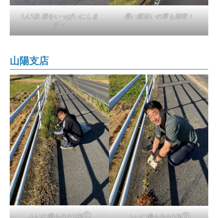
1人1枚 袋をいっぱいにしま
長い道沿いの草も回収！
す！
山陽支店
ふいに撮られた1枚①
ふいに撮られた1枚②