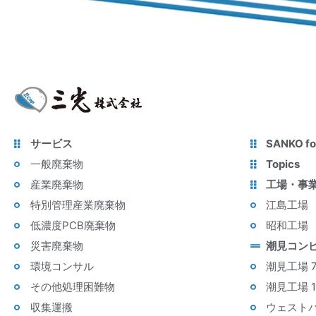
サービス
SANKO fo
一般廃棄物
Topics
産業廃棄物
工場・事
特別管理産業廃棄物
江島工場
低濃度PCB廃棄物
昭和工場
災害廃棄物
潮見コン
環境コンサル
潮見工場 
その他処理困難物
潮見工場 
収集運搬
ウェスト