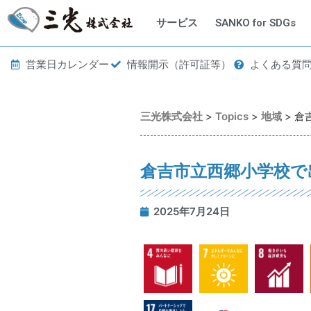
サービス
SANKO for SDGs
営業日カレンダー
情報開示（許可証等）
よくある質
三光株式会社
>
Topics
>
地域
>
倉
倉吉市立西郷小学校で
2025年7月24日