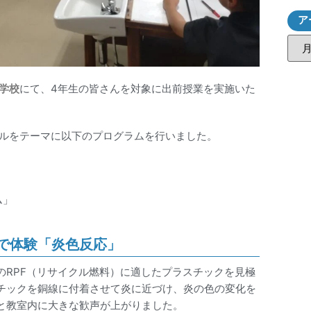
ア
学校
にて、4年生の皆さんを対象に出前授業を実施いた
クルをテーマに以下のプログラムを行いました。
ム」
で体験「炎色反応」
のRPF（リサイクル燃料）に適したプラスチックを見極
チックを銅線に付着させて炎に近づけ、炎の色の変化を
と教室内に大きな歓声が上がりました。