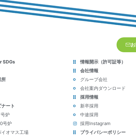
お
r SDGs
情報開示（許可証等）
会社情報
業所
グループ会社
会社案内ダウンロード
採用情報
ビナート
新卒採用
7号炉
中途採用
10号炉
採用Instagram
バイオマス工場
プライバシーポリシー