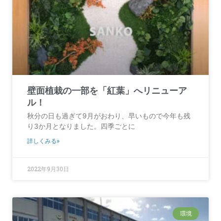
壁面植栽の一部を「紅葉」へリニューア
ル！
秋分の日も過ぎて9月がおわり、早いもので今年も残
り3か月となりました。四季ごとに
詳しくみる»
2022年9月30日
環境