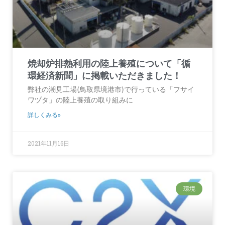
焼却炉排熱利用の陸上養殖について「循
環経済新聞」に掲載いただきました！
弊社の潮見工場(鳥取県境港市)で行っている「フサイ
ワヅタ」の陸上養殖の取り組みに
詳しくみる»
2021年11月16日
環境