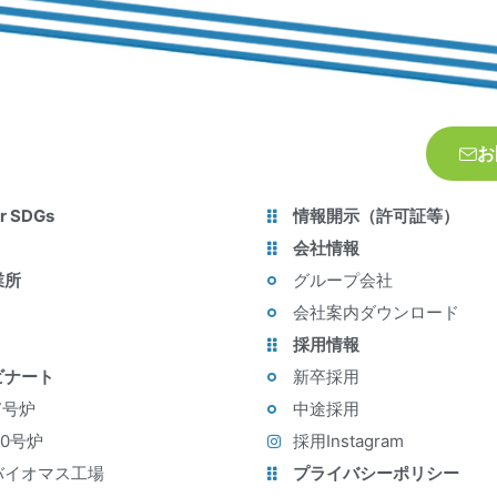
お
r SDGs
情報開示（許可証等）
会社情報
業所
グループ会社
会社案内ダウンロード
採用情報
ビナート
新卒採用
7号炉
中途採用
10号炉
採用Instagram
バイオマス工場
プライバシーポリシー