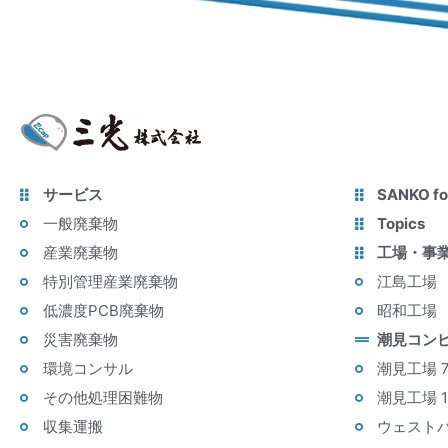
サービス
SANKO fo
一般廃棄物
Topics
産業廃棄物
工場・事
特別管理産業廃棄物
江島工場
低濃度PCB廃棄物
昭和工場
災害廃棄物
潮見コン
環境コンサル
潮見工場 
その他処理困難物
潮見工場 
収集運搬
ウェスト