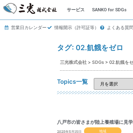
サービス
SANKO for SDGs
営業日カレンダー
情報開示（許可証等）
よくある質
タグ:
02.飢餓をゼロ
三光株式会社
>
SDGs
>
02.飢餓を
Topics一覧
八戸市の皆さまが陸上養殖場に見学
2025年5月15日
地域