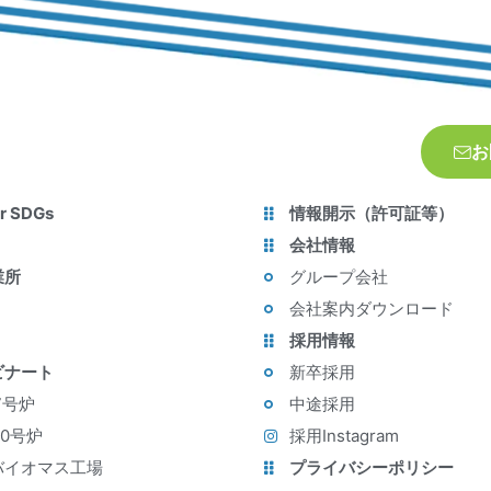
お
r SDGs
情報開示（許可証等）
会社情報
業所
グループ会社
会社案内ダウンロード
採用情報
ビナート
新卒採用
7号炉
中途採用
10号炉
採用Instagram
バイオマス工場
プライバシーポリシー