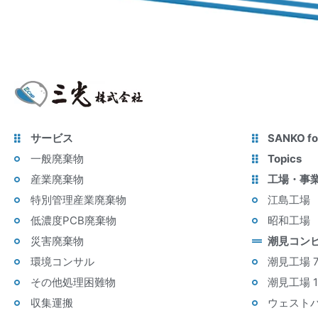
サービス
SANKO fo
一般廃棄物
Topics
産業廃棄物
工場・事
特別管理産業廃棄物
江島工場
低濃度PCB廃棄物
昭和工場
災害廃棄物
潮見コン
環境コンサル
潮見工場 
その他処理困難物
潮見工場 
収集運搬
ウェスト