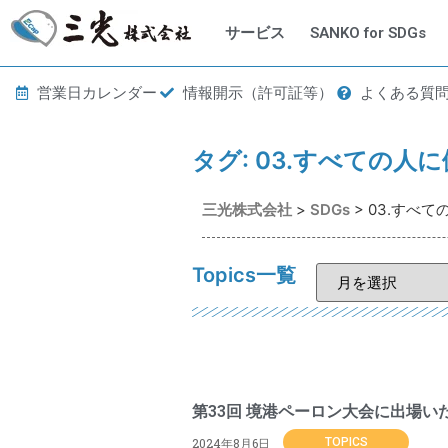
サービス
SANKO for SDGs
営業日カレンダー
情報開示（許可証等）
よくある質
タグ:
03.すべての人
三光株式会社
>
SDGs
>
03.すべ
Topics一覧
第33回 境港ペーロン大会に出場い
2024年8月6日
TOPICS